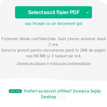
Toggl
Selectează fișier PDF
sau începe cu un document gol
Fișierele rămân confidențiale. Sunt șterse automat după
2 ore.
Serviciu gratuit pentru documente pană in
200
de pagini
sau
50
MB și 3 taskuri pe oră.
Termeni de utilizare
și
Politica de confidențialitate
Preferi sa lucrezi offline? Incearca Sejda
OFFLINE
Desktop