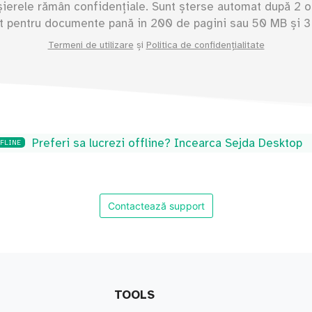
șierele rămân confidențiale. Sunt șterse automat după 2 o
it pentru documente pană in
200
de pagini sau
50
MB și 3 
Termeni de utilizare
și
Politica de confidențialitate
Preferi sa lucrezi offline? Incearca Sejda Desktop
FFLINE
Contactează support
TOOLS