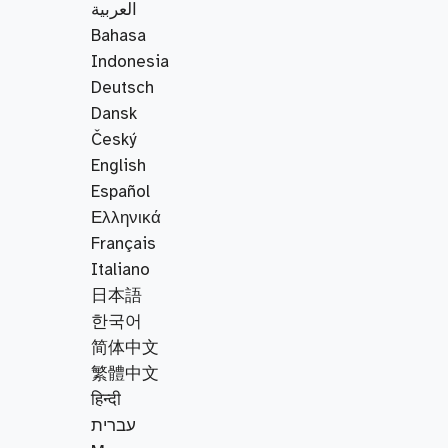
العربية
Bahasa
Indonesia
Deutsch
Dansk
Český
English
Español
Ελληνικά
Français
Italiano
日本語
한국어
简体中文
繁體中文
हिन्दी
עברית