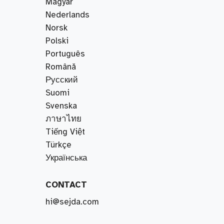
Magyar
Nederlands
Norsk
Polski
Português
Română
Русский
Suomi
Svenska
ภาษาไทย
Tiếng Việt
Türkçe
Українська
CONTACT
hi@sejda.com