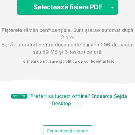
Toggl
Selectează fișiere PDF
Fișierele rămân confidențiale. Sunt șterse automat după
2 ore.
Serviciu gratuit pentru documente pană in
200
de pagini
sau
50
MB și 3 taskuri pe oră.
Termeni de utilizare
și
Politica de confidențialitate
Preferi sa lucrezi offline? Incearca Sejda
OFFLINE
Desktop
Contactează support