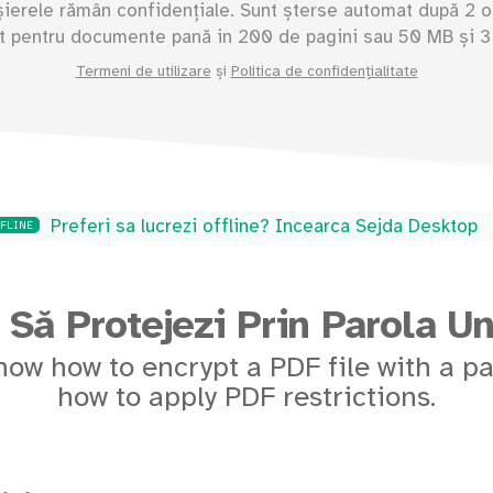
șierele rămân confidențiale. Sunt șterse automat după 2 o
it pentru documente pană in
200
de pagini sau
50
MB și 3 
Termeni de utilizare
și
Politica de confidențialitate
Preferi sa lucrezi offline? Incearca Sejda Desktop
FFLINE
Să Protejezi Prin Parola U
how how to encrypt a PDF file with a p
how to apply PDF restrictions.