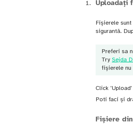
Uploadați f
Fișierele sunt
sigurantă. Du
Preferi sa n
Try
Sejda D
fișierele nu
Click 'Upload'
Poti faci și d
Fișiere di