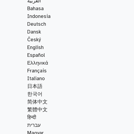
العربية
Bahasa
Indonesia
Deutsch
Dansk
Český
English
Español
Ελληνικά
Français
Italiano
日本語
한국어
简体中文
繁體中文
हिन्दी
עברית
Magyar