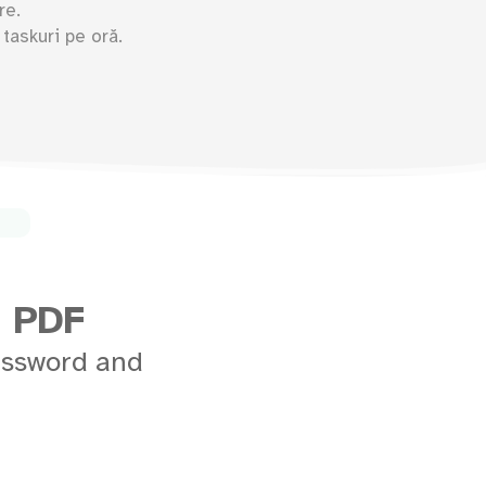
re.
taskuri pe oră.
n PDF
assword and