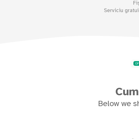
Fi
Serviciu gratu
O
Cum 
Below we s