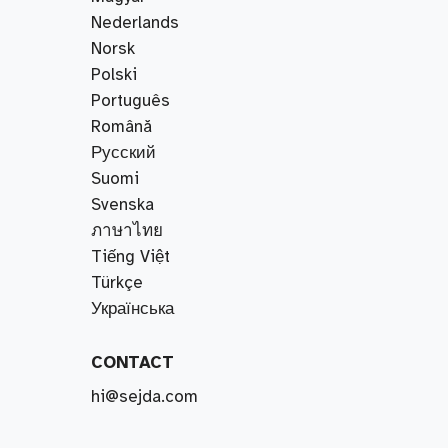
Nederlands
Norsk
Polski
Português
Română
Русский
Suomi
Svenska
ภาษาไทย
Tiếng Việt
Türkçe
Українська
CONTACT
hi@sejda.com