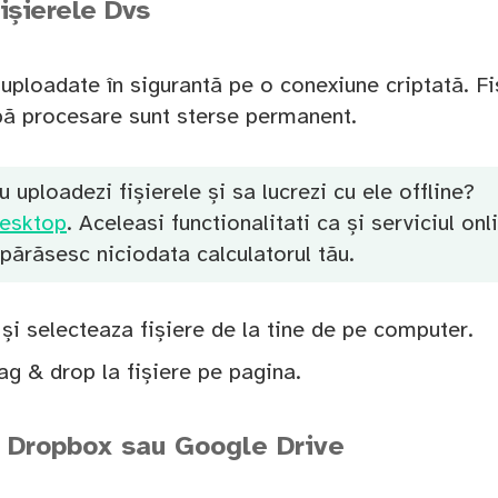
ișierele Dvs
 uploadate în sigurantă pe o conexiune criptată. Fi
pă procesare sunt sterse permanent.
u uploadezi fișierele și sa lucrezi cu ele offline?
esktop
. Aceleasi functionalitati ca și serviciul onl
 părăsesc niciodata calculatorul tău.
 și selecteaza fișiere de la tine de pe computer.
rag & drop la fișiere pe pagina.
n Dropbox sau Google Drive