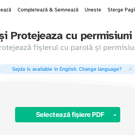
tează
Completează & Semnează
Uneste
Sterge Pagi
și Protejeaza cu permisiuni
rotejează fișierul cu parolă și permisiu
×
Sejda is available in English
.
Change language
?
Togg
Selectează fișiere PDF