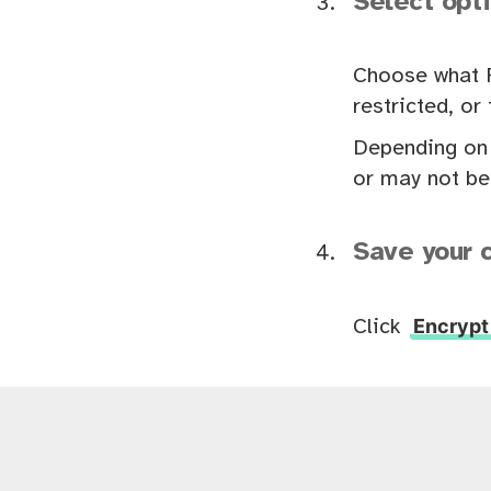
Select opti
Choose what P
restricted, o
Depending on 
or may not be
Save your 
Encrypt
Click