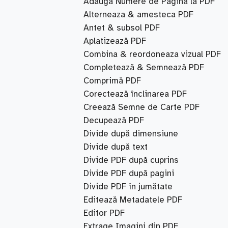
Adaugă Numere de Pagină la PDF
Alterneaza & amesteca PDF
Antet & subsol PDF
Aplatizează PDF
Combina & reordoneaza vizual PDF
Completează & Semnează PDF
Comprimă PDF
Corectează înclinarea PDF
Creează Semne de Carte PDF
Decupează PDF
Divide după dimensiune
Divide după text
Divide PDF după cuprins
Divide PDF după pagini
Divide PDF în jumătate
Editează Metadatele PDF
Editor PDF
Extrage Imagini din PDF