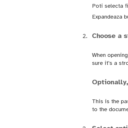
Poti selecta 
Expandeaza but
Choose a s
When opening 
sure it's a s
Optionally
This is the p
to the docume