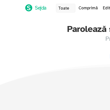
Sejda
Comprimă
Edi
Toate
Parolează 
P