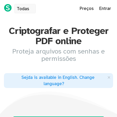
Preços
Entrar
Todas
Criptografar e Proteger
PDF online
Proteja arquivos com senhas e
permissões
×
Sejda is available in English
.
Change
language
?