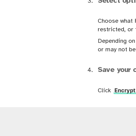
Select opti
Choose what P
restricted, o
Depending on 
or may not be
Save your 
Encrypt
Click