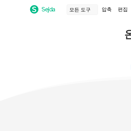
Sejda
압축
편집
모든 도구