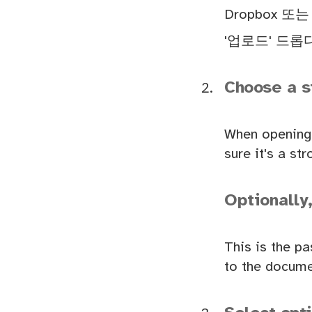
Dropbox 또
'업로드' 드
Choose a s
When opening 
sure it's a s
Optionally
This is the p
to the docume