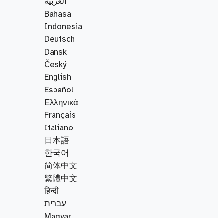
العربية
Bahasa
Indonesia
Deutsch
Dansk
Český
English
Español
Ελληνικά
Français
Italiano
日本語
한국어
简体中文
繁體中文
हिन्दी
עברית
Magyar