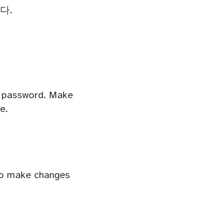
다.
s password. Make
e.
 to make changes