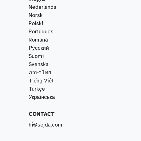
Nederlands
Norsk
Polski
Português
Română
Русский
Suomi
Svenska
ภาษาไทย
Tiếng Việt
Türkçe
Українська
CONTACT
hi@sejda.com