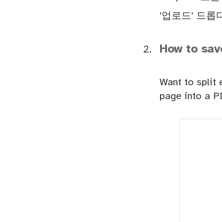
'업로드' 드
How to sav
Want to split
page into a P