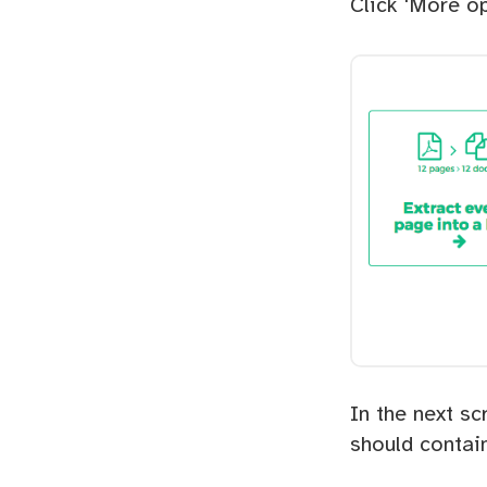
Click 'More op
In the next s
should contain