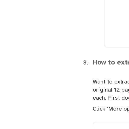
How to ext
Want to extra
original 12 p
each. First d
Click 'More op