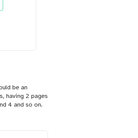
ould be an
s, having 2 pages
nd 4 and so on.