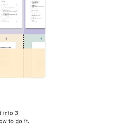
t into 3
w to do it.