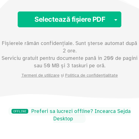
Toggl
Selectează fișiere PDF
Fișierele rămân confidențiale. Sunt șterse automat după
2 ore.
Serviciu gratuit pentru documente pană in
200
de pagini
sau
50
MB și 3 taskuri pe oră.
Termeni de utilizare
și
Politica de confidențialitate
Preferi sa lucrezi offline? Incearca Sejda
OFFLINE
Desktop