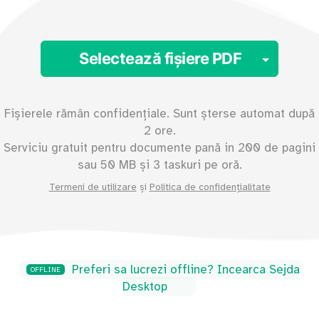
Toggl
Selectează fișiere PDF
Fișierele rămân confidențiale. Sunt șterse automat după
2 ore.
Serviciu gratuit pentru documente pană in
200
de pagini
sau
50
MB și 3 taskuri pe oră.
Termeni de utilizare
și
Politica de confidențialitate
Preferi sa lucrezi offline? Incearca Sejda
OFFLINE
Desktop