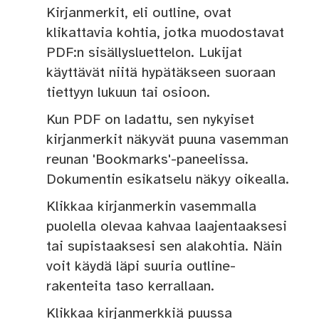
Kirjanmerkit, eli outline, ovat
klikattavia kohtia, jotka muodostavat
PDF:n sisällysluettelon. Lukijat
käyttävät niitä hypätäkseen suoraan
tiettyyn lukuun tai osioon.
Kun PDF on ladattu, sen nykyiset
kirjanmerkit näkyvät puuna vasemman
reunan 'Bookmarks'-paneelissa.
Dokumentin esikatselu näkyy oikealla.
Klikkaa kirjanmerkin vasemmalla
puolella olevaa kahvaa laajentaaksesi
tai supistaaksesi sen alakohtia. Näin
voit käydä läpi suuria outline-
rakenteita taso kerrallaan.
Klikkaa kirjanmerkkiä puussa