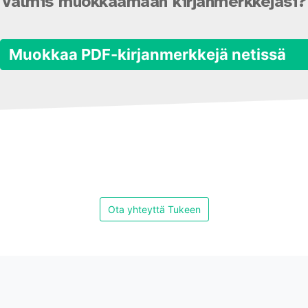
Valmis muokkaamaan kirjanmerkkejäsi?
Muokkaa PDF-kirjanmerkkejä netissä
Ota yhteyttä Tukeen