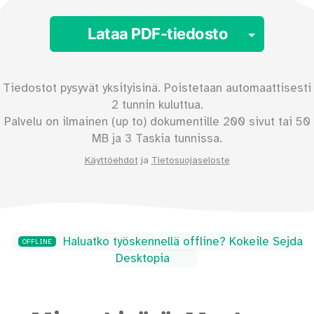
Toggle
Lataa PDF-tiedosto
Tiedostot pysyvät yksityisinä. Poistetaan automaattisesti
2 tunnin kuluttua.
Palvelu on ilmainen (up to) dokumentille
200
sivut tai
50
MB ja 3 Taskia tunnissa.
Käyttöehdot
ja
Tietosuojaseloste
Haluatko työskennellä offline? Kokeile Sejda
OFFLINE
Desktopia