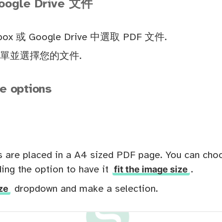
oogle Drive 文件
x 或 Google Drive 中選取 PDF 文件.
菜單並選擇您的文件.
e options
s are placed in a A4 sized PDF page. You can choo
fit the image size
ding the option to have it
.
ze
dropdown and make a selection.