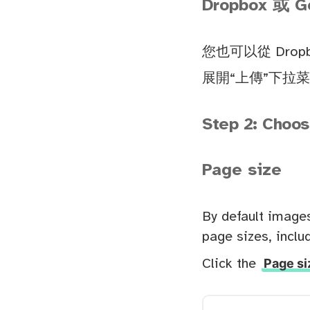
Dropbox 或 G
您也可以從 Dropbo
展開“上傳”下拉
Step 2: Choos
Page size
By default image
page sizes, inclu
Page si
Click the