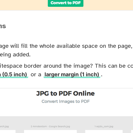
ns
age will fill the whole available space on the page,
eing added.
itespace border around the image? This can be co
 (0.5 inch)
larger margin (1 inch)
or a
.