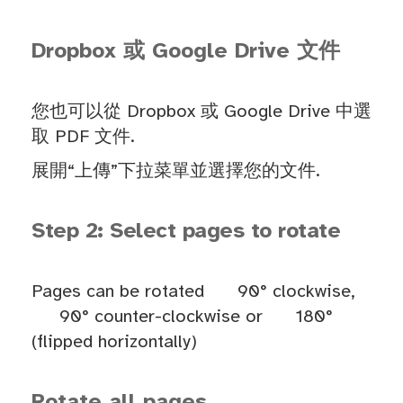
Dropbox 或 Google Drive 文件
您也可以從 Dropbox 或 Google Drive 中選
取 PDF 文件.
展開“上傳”下拉菜單並選擇您的文件.
Step 2: Select pages to rotate
Pages can be rotated
90° clockwise,
90° counter-clockwise or
180°
(flipped horizontally)
Rotate all pages