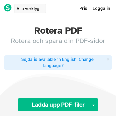
Pris
Logga in
Alla verktyg
Rotera PDF
Rotera och spara din PDF-sidor
×
Sejda is available in English
.
Change
language
?
Toggle
Ladda upp PDF-filer