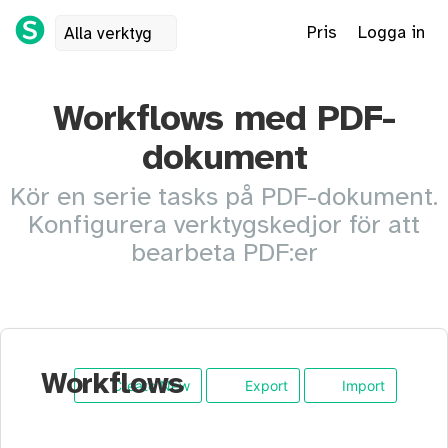
Pris
Logga in
Alla verktyg
Workflows med PDF-
dokument
Kör en serie tasks på PDF-dokument.
Konfigurera verktygskedjor för att
bearbeta PDF:er
Workflows
Create New
Export
Import