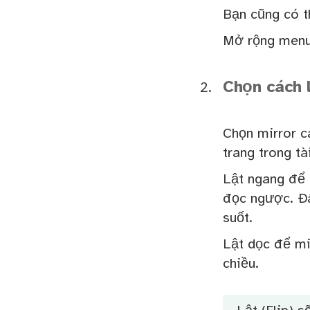
Bạn cũng có t
Mở rộng menu 
Chọn cách l
Chọn mirror c
trang trong tài
Lật ngang để m
đọc ngược. Đâ
suốt.
Lật dọc để mi
chiều.