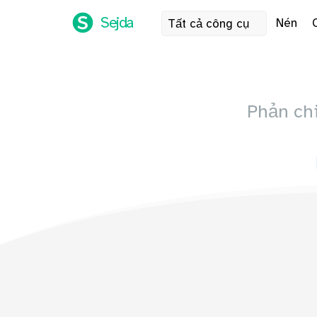
Sejda
Nén
Tất cả công cụ
Phản ch