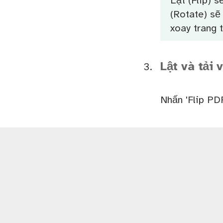
Lật (Flip) s
(Rotate) sẽ
xoay trang 
Lật và tải 
Nhấn 'Flip PDF