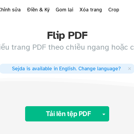
Chỉnh sửa
Điền & Ký
Gom lại
Xóa trang
Crop
Flip PDF
iếu trang PDF theo chiều ngang hoặc c
×
Sejda is available in English
.
Change language
?
Toggle 
Tải lên tệp PDF