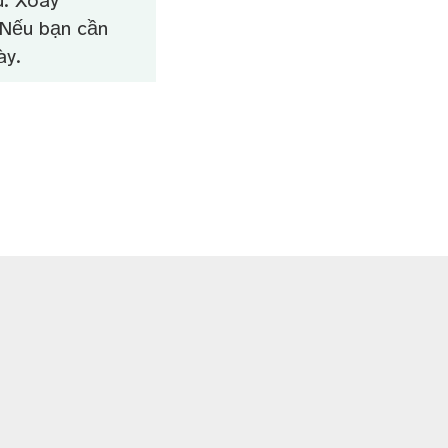
u. Xoay
 Nếu bạn cần
ày.