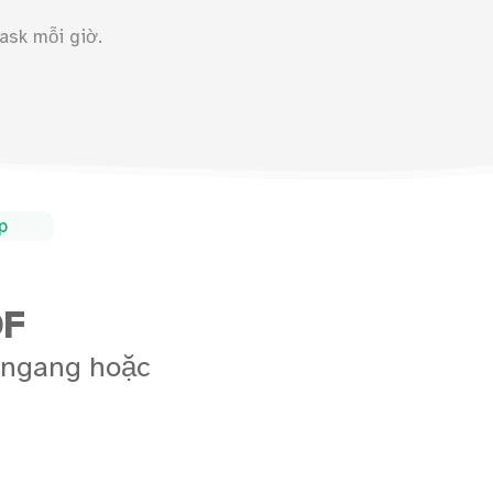
.
ask mỗi giờ.
op
DF
u ngang hoặc