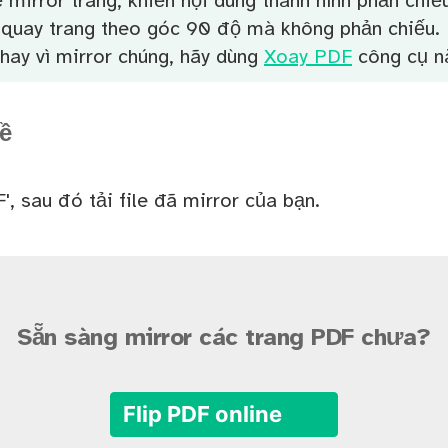
ẽ mirror trang, khiến nội dung thành hình phản chiế
 quay trang theo góc 90 độ mà không phản chiếu.
thay vì mirror chúng, hãy dùng
Xoay PDF
công cụ n
về
', sau đó tải file đã mirror của bạn.
Sẵn sàng mirror các trang PDF chưa?
Flip PDF online