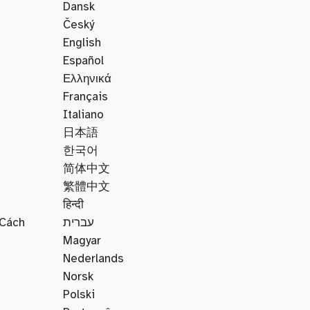
Dansk
Český
English
Español
Ελληνικά
Français
Italiano
日本語
한국어
简体中文
繁體中文
हिन्दी
 Cách
עברית
Magyar
Nederlands
Norsk
Polski