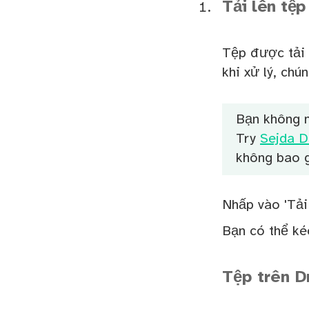
Tải lên tệp
Tệp được tải 
khi xử lý, chún
Bạn không m
Try
Sejda D
không bao g
Nhấp vào 'Tải 
Bạn có thể ké
Tệp trên D