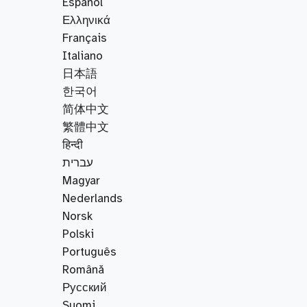
Español
Ελληνικά
Français
Italiano
日本語
한국어
简体中文
繁體中文
हिन्दी
עברית
Magyar
Nederlands
Norsk
Polski
Português
Română
Русский
Suomi