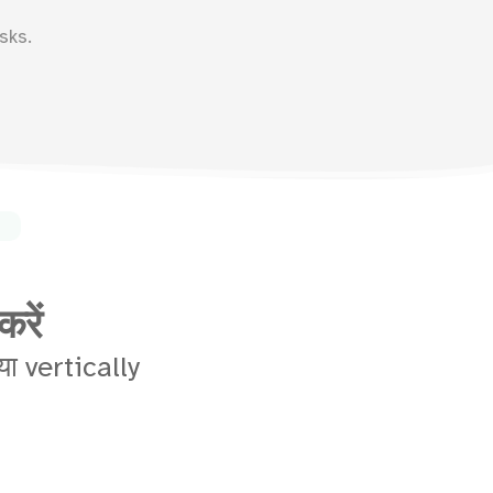
sks.
रें
ा vertically