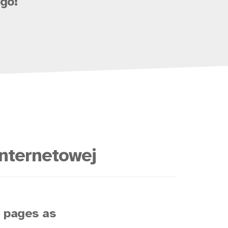
go!
nternetowej
s pages as