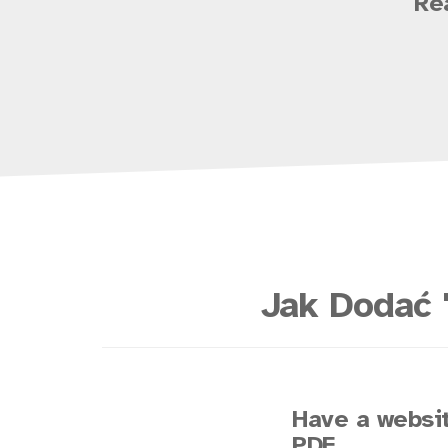
Re
Jak Dodać 
Have a websit
PDF