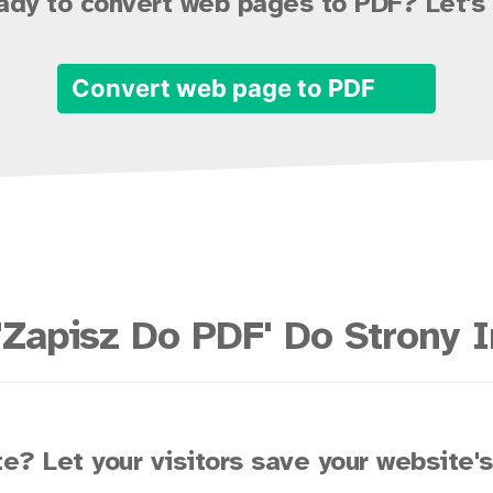
ady to convert web pages to PDF? Let's 
Convert web page to PDF
'Zapisz Do PDF' Do Strony I
e? Let your visitors save your website'