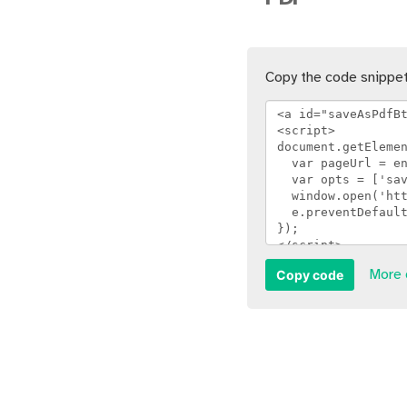
Copy the code snippet
Copy code
More 