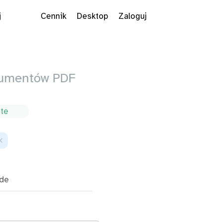
j
Cennik
Desktop
Zaloguj
okumentów PDF
ite
×
de