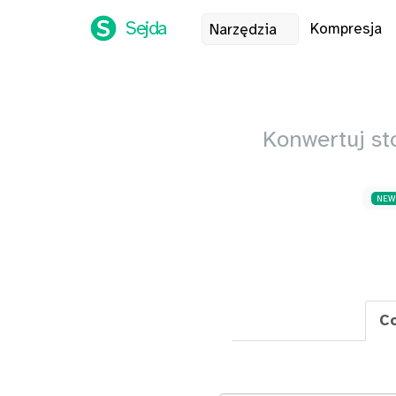
Sejda
Kompresja
Narzędzia
Konwertuj st
NEW
Co