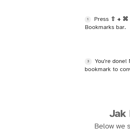
Press
⇧ + ⌘ 
1
Bookmarks bar.
You're done! 
3
bookmark to conv
Jak
Below we 