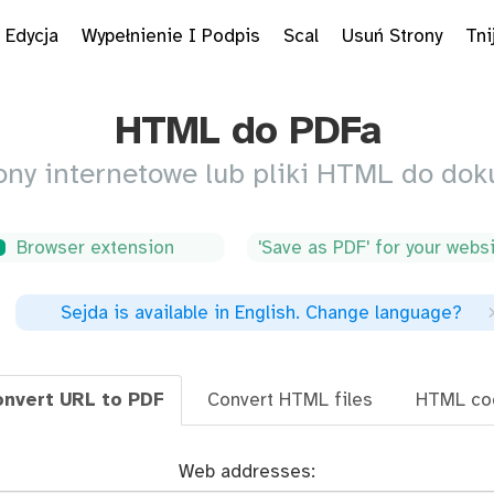
Edycja
Wypełnienie I Podpis
Scal
Usuń Strony
Tni
HTML do PDFa
ony internetowe lub pliki HTML do d
Browser extension
'Save as PDF' for your webs
Sejda is available in English
.
Change language
?
nvert URL to PDF
Convert HTML files
HTML co
Web addresses: