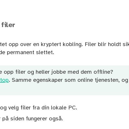
filer
astet opp over en kryptert kobling. Filer blir holdt si
 de permanent slettet.
te opp filer og heller jobbe med dem offline?
top
. Samme egenskaper som online tjenesten, og f
og velg filer fra din lokale PC.
r på siden fungerer også.