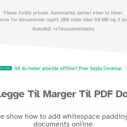
Filene forblir private. Automatisk slettet etter to timer.
neste for documenter opptil
200
sider eller
50
MB og 3 tas
Bruksvilkår
og
Personvernerklæring
Vil du heller arbeide offline? Prøv Sejda Desktop
OFFLINE
Legge Til Marger Til PDF D
e show how to add whitespace paddin
documents online.