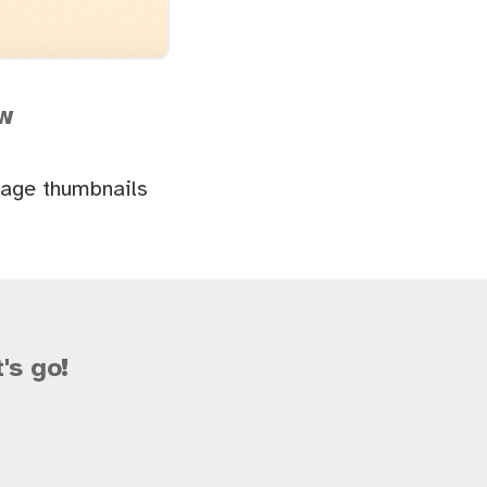
ew
page thumbnails
's go!