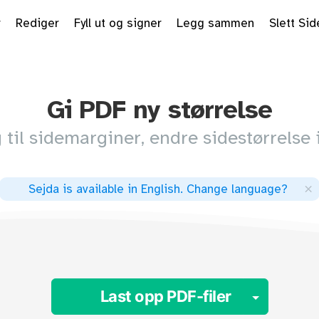
r
Rediger
Fyll ut og signer
Legg sammen
Slett Sid
Gi PDF ny størrelse
 til sidemarginer, endre sidestørrelse 
×
Sejda is available in English
.
Change language
?
Toggle
Last opp PDF-filer