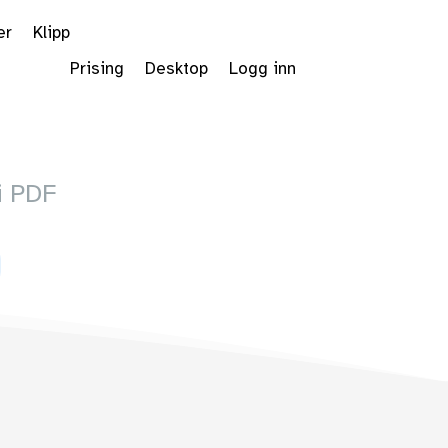
er
Klipp
Prising
Desktop
Logg inn
i PDF
 Dropdown