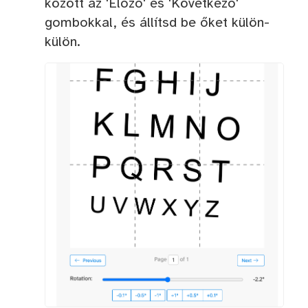
között az 'Előző' és 'Következő'
gombokkal, és állítsd be őket külön-
külön.