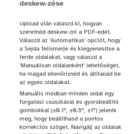
deskew-zése
Upload után válaszd ki, hogyan
szeretnéd deskew-zni a PDF-edet.
Válaszd az 'Automatikus' opciót, hogy
a Sejda felismerje és kiegyenesítse a
ferde oldalakat, vagy válaszd a
'Manuálisan oldalanként' lehetőséget,
ha magad ellenőriznéd és állítanád be
az egyes oldalakat.
Manuális módban minden oldal egy
forgatási csúszkával és gyorsbeállító
gombokkal (±0.1°, ±0.5°, ±1°) jelenik
meg, hogy beállíthasd a pontos
korrekciós szöget. Navigálj az oldalak