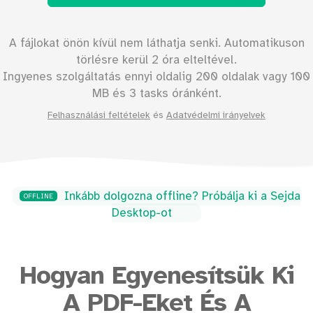
A fájlokat önön kívül nem láthatja senki. Automatikuson
törlésre kerül 2 óra elteltével.
Ingyenes szolgáltatás ennyi oldalig
200
oldalak vagy
100
MB és 3 tasks óránként.
Felhasználási feltételek
és
Adatvédelmi irányelvek
Inkább dolgozna offline? Próbálja ki a Sejda
OFFLINE
Desktop-ot
Hogyan Egyenesítsük Ki
A PDF-Eket És A