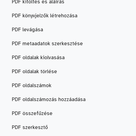
PDF kitöltés és aláírás
PDF könyvjelzők létrehozása
PDF levágása
PDF metaadatok szerkesztése
PDF oldalak kiolvasása
PDF oldalak törlése
PDF oldalszámok
PDF oldalszámozás hozzáadása
PDF összefűzése
PDF szerkesztő