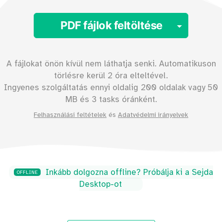
Toggle
PDF fájlok feltöltése
A fájlokat önön kívül nem láthatja senki. Automatikuson
törlésre kerül 2 óra elteltével.
Ingyenes szolgáltatás ennyi oldalig
200
oldalak vagy
50
MB és 3 tasks óránként.
Felhasználási feltételek
és
Adatvédelmi irányelvek
Inkább dolgozna offline? Próbálja ki a Sejda
OFFLINE
Desktop-ot