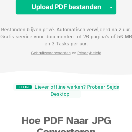
Toggl
Upload PDF bestanden
Bestanden blijven privé. Automatisch verwijderd na 2 uur.
Gratis service voor documenten tot
20
pagina's of
50
MB
en 3 Tasks per uur.
Gebruiksvoorwaarden
en
Privacybeleid
Liever offline werken? Probeer Sejda
OFFLINE
Desktop
Hoe PDF Naar JPG