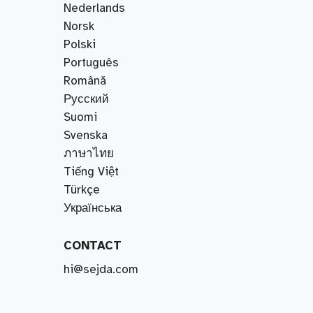
Nederlands
Norsk
Polski
Português
Română
Русский
Suomi
Svenska
ภาษาไทย
Tiếng Việt
Türkçe
Українська
CONTACT
hi@sejda.com