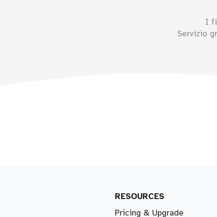
I f
Servizio g
RESOURCES
Pricing & Upgrade