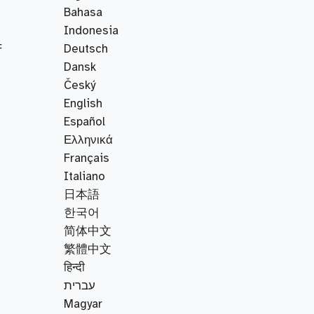
Bahasa
Indonesia
F
Deutsch
Dansk
Český
English
Español
Ελληνικά
Français
Italiano
日本語
한국어
简体中文
繁體中文
हिन्दी
עברית
Magyar