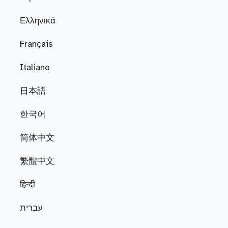
Ελληνικά
Français
Italiano
日本語
한국어
简体中文
繁體中文
हिन्दी
עברית