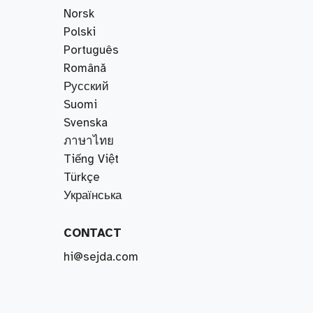
Norsk
Polski
Português
Română
Русский
Suomi
Svenska
ภาษาไทย
Tiếng Việt
Türkçe
Українська
CONTACT
hi@sejda.com