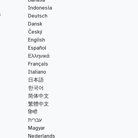
Indonesia
F
Deutsch
Dansk
Český
English
Español
Ελληνικά
Français
Italiano
日本語
한국어
简体中文
繁體中文
हिन्दी
עברית
Magyar
Nederlands