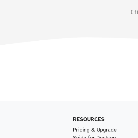
I f
RESOURCES
Pricing & Upgrade
Sejda for Desktop