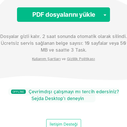
Toggl
PDF dosyalarını yükle
Dosyalar gizli kalır. 2 saat sonunda otomatik olarak silindi.
Ücretsiz servis sağlanan belge sayısı:
10
sayfalar veya
50
MB ve saatte 3 Task.
Kullanım Şartları
ve
Gizlilik Politikası
Çevrimdışı çalışmayı mı tercih edersiniz?
OFFLINE
Sejda Desktop’ı deneyin
İletişim Desteği