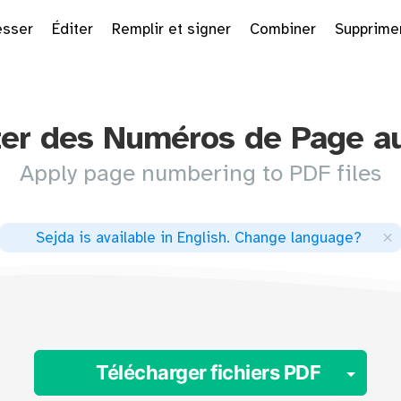
sser
Éditer
Remplir et signer
Combiner
Supprime
ter des Numéros de Page a
Apply page numbering to PDF files
×
Sejda is available in English
.
Change language
?
Togg
Télécharger fichiers PDF