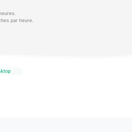
heures.
hes par heure.
esktop