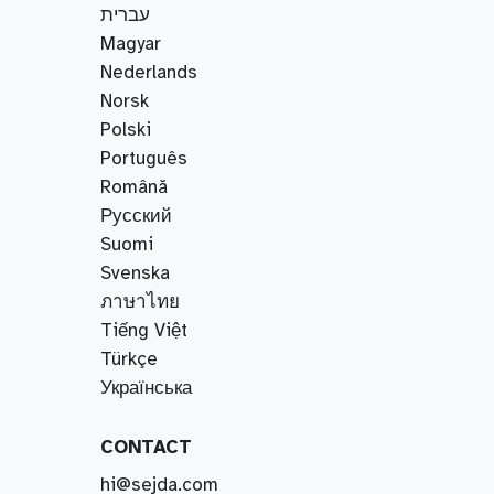
עברית
Magyar
Nederlands
Norsk
Polski
Português
Română
Русский
Suomi
Svenska
ภาษาไทย
Tiếng Việt
Türkçe
Українська
CONTACT
hi@sejda.com