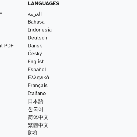
LANGUAGES
F
العربية
Bahasa
Indonesia
Deutsch
nt PDF
Dansk
Český
English
Español
Ελληνικά
Français
Italiano
日本語
한국어
简体中文
繁體中文
हिन्दी