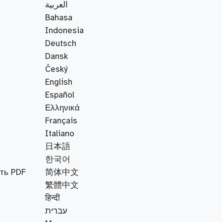
العربية
Bahasa
Indonesia
Deutsch
Dansk
Český
English
Español
Ελληνικά
Français
Italiano
日本語
한국어
ть PDF
简体中文
繁體中文
हिन्दी
עברית