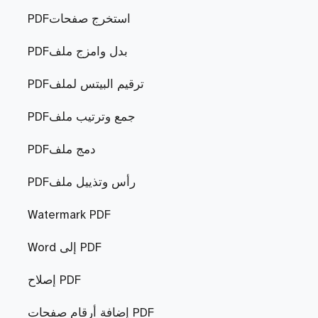
PDFاستخرج صفحات
PDFبدل وامزج ملف
PDFترقيم البيتس لملف
PDFجمع وترتيب ملف
PDFدمج ملف
PDFرأس وتذييل ملف
Watermark PDF
Word إلى PDF
إصلاح PDF
إضافة أرقام صفحات PDF