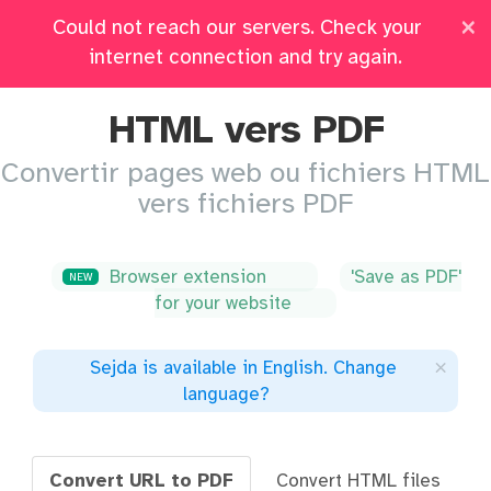
×
Could not reach our servers. Check your
Prix
Connectez-vous
Tous les Outils
internet connection and try again.
HTML vers PDF
Convertir pages web ou fichiers HTML
vers fichiers PDF
Browser extension
'Save as PDF'
NEW
for your website
×
Sejda is available in English
.
Change
language
?
Convert URL to PDF
Convert HTML files