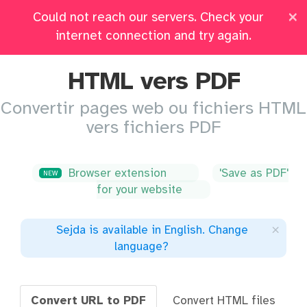
×
Could not reach our servers. Check your
Prix
Connectez-vous
Tous les Outils
internet connection and try again.
HTML vers PDF
Convertir pages web ou fichiers HTML
vers fichiers PDF
Browser extension
'Save as PDF'
NEW
for your website
×
Sejda is available in English
.
Change
language
?
Convert URL to PDF
Convert HTML files