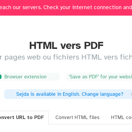
each our servers. Check your internet connection and 
sser
Éditer
Remplir et signer
Combiner
Supprime
HTML vers PDF
r pages web ou fichiers HTML vers fic
Browser extension
'Save as PDF' for your webs
Sejda is available in English
.
Change language
?
nvert URL to PDF
Convert HTML files
HTML co