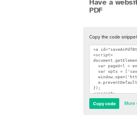
Have a websit
PDF
Copy the code snippet
Copy code
More 