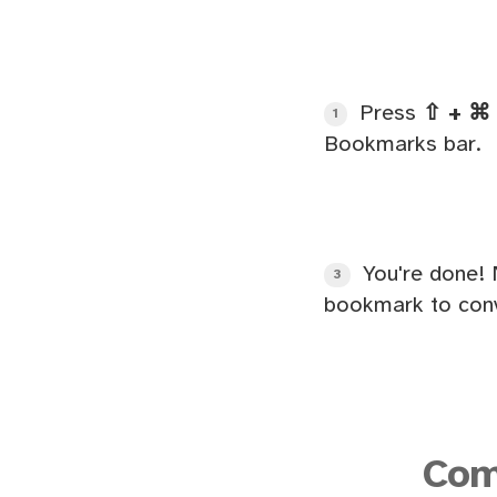
Press
⇧ + ⌘ 
1
Bookmarks bar.
You're done! 
3
bookmark to conv
Com