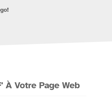
go!
' À Votre Page Web