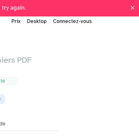
×
try again.
r pages
Prix
Desktop
Connectez-vous
hiers PDF
ite
×
de