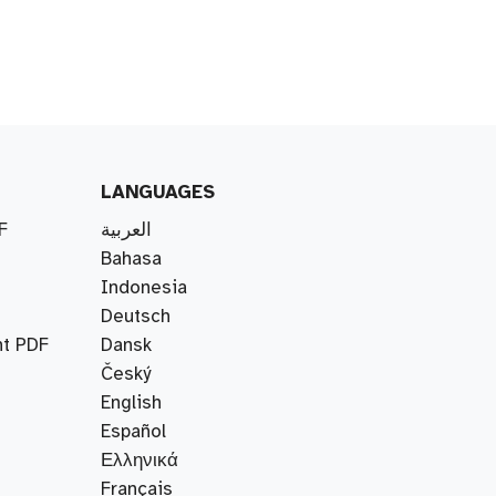
LANGUAGES
F
العربية
Bahasa
Indonesia
Deutsch
nt PDF
Dansk
Český
English
Español
Ελληνικά
Français