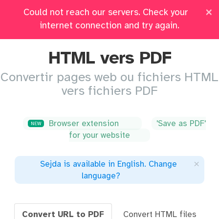
×
Could not reach our servers. Check your
Prix
Connectez-vous
Tous les Outils
internet connection and try again.
HTML vers PDF
Convertir pages web ou fichiers HTML
vers fichiers PDF
Browser extension
'Save as PDF'
NEW
for your website
×
Sejda is available in English
.
Change
language
?
Convert URL to PDF
Convert HTML files